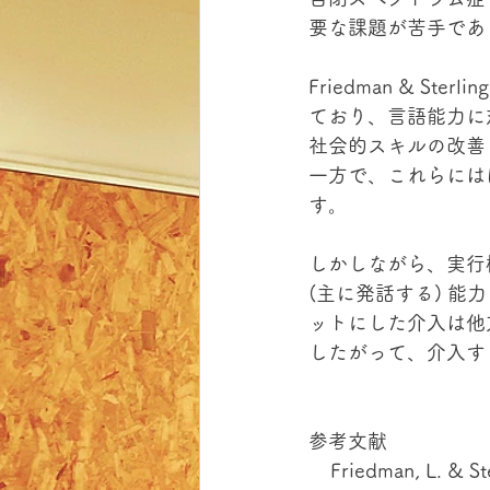
要な課題が苦手であ
Friedman & S
ており、言語能力に
社会的スキルの改善
一方で、これらには
す。
しかしながら、実行
(主に発話する) 
ットにした介入は他
したがって、介入す
参考文献
    Friedman, L. & Sterling, A. (2019). A review of language, executive function, and 