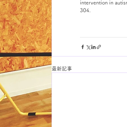
intervention in auti
304. 
最新記事