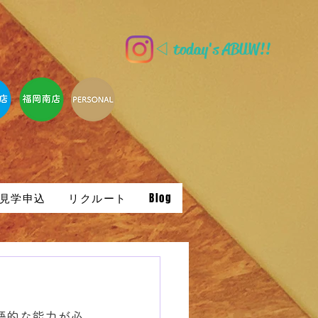
◁ today's ABUW!!
見学申込
リクルート
Blog
能と言語的な能力が必