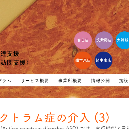
発達支援
等訪問支援）
グラム
サービス概要
事業所概要
情報公開
施設
クトラム症の介入 (3)
tism spectrum disorder: ASD) では、実行機