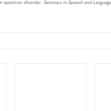
sm spectrum disorder. 
Seminars in Speech and Languag