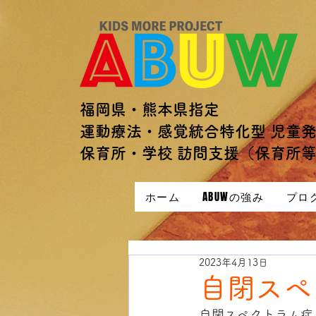
福岡県・熊本県指定
運動療法・感覚統合特化型 児童
保育所・学校 訪問支援（保育所
ホーム
ABUWの強み
プロ
2023年4月13日
自閉スペ
自閉スペクトラム症 (Au