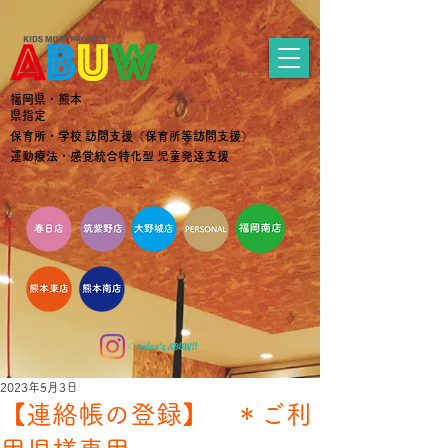
福岡県・熊本
県指定
保育所・学校 訪問支援（保育所等訪問支援）
運動療法・感覚統合特化型 児童発達支援
◁ today's ABUW!!
2023年5月3日
【連絡帳の登録】 ＊ご利